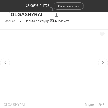
+38(095)612-1778
Обратный звонок
OLGASHYRAI
Главная
Пальто со спущенным плечем
OLGA SHYRAI
Модель:
29-8