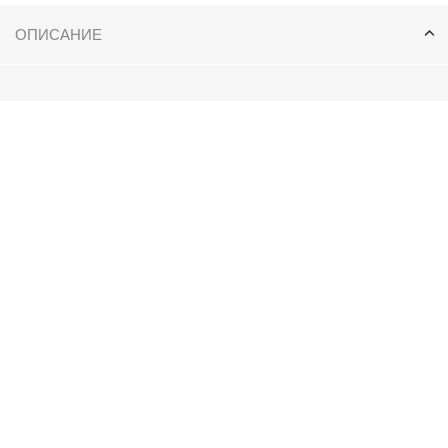
ОПИСАНИЕ
Спущенное плече
Отлитной карман
Верх плащевка
ХАРАКТЕРИСТИКИ
ОТЗЫВОВ (0)