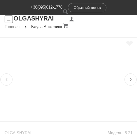
+38(095)612-1778
Обратный звонок
OLGASHYRAI
Главная
Блуза Анжелика
OLGA SHYRAI
Модель:
5-21