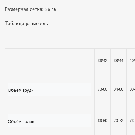
Размерная сетка:
36-46;
Таблица размеров:
36/42
38/44
40
78-80
84-86
88
Объём груди
66-69
70-72
73
Объём талии