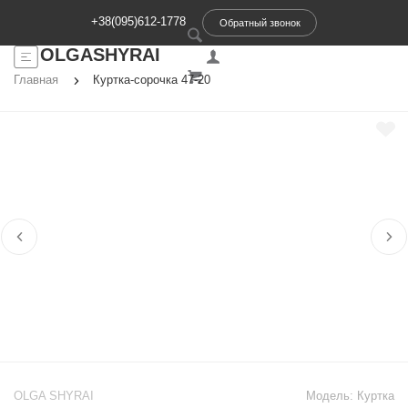
+38(095)612-1778
Обратный звонок
OLGASHYRAI
Главная
Куртка-сорочка 47-20
OLGA SHYRAI
Модель:
Куртка