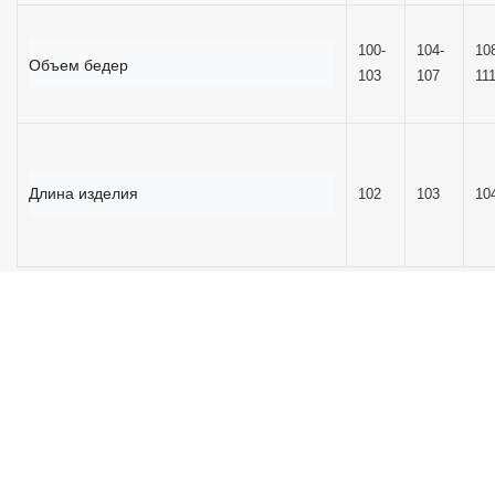
100-
104-
10
Объем бедер
103
107
11
Длина изделия
102
103
10
ОТЗЫВОВ (0)
РЕКОМЕНДУЕМЫЕ ТОВАРЫ