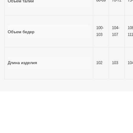
66-69
70-72
73
Объём талии
100-
104-
10
Объем бедер
103
107
11
Длина изделия
102
103
10
ОТЗЫВОВ (0)