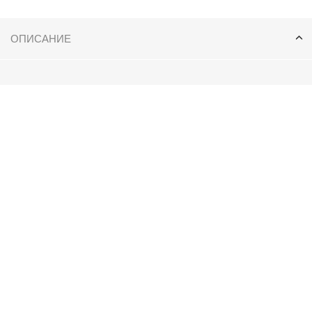
ОПИСАНИЕ
Коллекция:
осень-зима 2020-2021
Тип изделия: костюм:
брюки 30-20;
Состав:
;
экокожа
Цвет:
карамель;
Размерная сетка:
36-46
Таблица размеров: