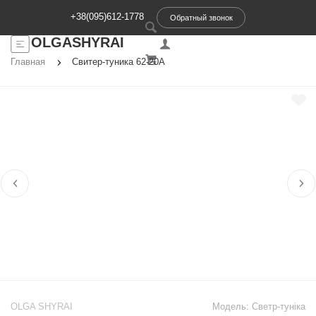
+38(095)612-1778
Обратный звонок
OLGASHYRAI
Главная
Свитер-туника 62-20А
OLGA SHYRAI
Модель:
Светр-туніка