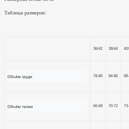
Таблица размеров:
36/42
38/44
40
78-80
84-86
88
Объём груди
66-69
70-72
73
Объём талии